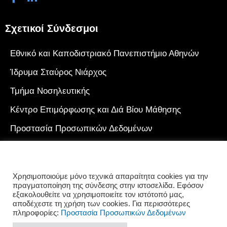
Σχετικοί Σύνδεσμοι
Εθνικό και Καποδιστριακό Πανεπιστήμιο Αθηνών
Ίδρυμα Σταύρος Νιάρχος
Τμήμα Νοσηλευτικής
Κέντρο Επιμόρφωσης και Διά Βίου Μάθησης
Προστασία Προσωπικών Δεδομένων
Πολιτική Cookies
Γιατί να επιλέξω το Κ.Ε.ΔΙ.ΒΙ.Μ. του Ε.Κ.Π.Α.
Χρησιμοποιούμε μόνο τεχνικά απαραίτητα cookies για την
πραγματοποίηση της σύνδεσης στην ιστοσελίδα. Εφόσον
εξακολουθείτε να χρησιμοποιείτε τον ιστότοπό μας,
αποδέχεστε τη χρήση των cookies. Για περισσότερες
πληροφορίες:
Προστασία Προσωπικών Δεδομένων
© 2023 Κέντρο Επιμόρφωσης και Διά Βίου