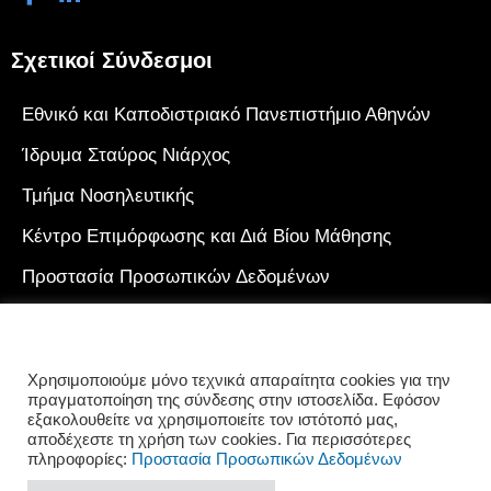
Σχετικοί Σύνδεσμοι
Εθνικό και Καποδιστριακό Πανεπιστήμιο Αθηνών
Ίδρυμα Σταύρος Νιάρχος
Τμήμα Νοσηλευτικής
Κέντρο Επιμόρφωσης και Διά Βίου Μάθησης
Προστασία Προσωπικών Δεδομένων
Πολιτική Cookies
Γιατί να επιλέξω το Κ.Ε.ΔΙ.ΒΙ.Μ. του Ε.Κ.Π.Α.
Χρησιμοποιούμε μόνο τεχνικά απαραίτητα cookies για την
πραγματοποίηση της σύνδεσης στην ιστοσελίδα. Εφόσον
εξακολουθείτε να χρησιμοποιείτε τον ιστότοπό μας,
αποδέχεστε τη χρήση των cookies. Για περισσότερες
πληροφορίες:
Προστασία Προσωπικών Δεδομένων
© 2023 Κέντρο Επιμόρφωσης και Διά Βίου