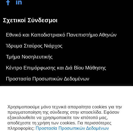
Σχετικοί Σύνδεσμοι
Εθνικό και Καποδιστριακό Πανεπιστήμιο Αθηνών
Ίδρυμα Σταύρος Νιάρχος
Τμήμα Νοσηλευτικής
Κέντρο Επιμόρφωσης και Διά Βίου Μάθησης
Προστασία Προσωπικών Δεδομένων
Πολιτική Cookies
Γιατί να επιλέξω το Κ.Ε.ΔΙ.ΒΙ.Μ. του Ε.Κ.Π.Α.
Χρησιμοποιούμε μόνο τεχνικά απαραίτητα cookies για την
πραγματοποίηση της σύνδεσης στην ιστοσελίδα. Εφόσον
εξακολουθείτε να χρησιμοποιείτε τον ιστότοπό μας,
αποδέχεστε τη χρήση των cookies. Για περισσότερες
πληροφορίες:
Προστασία Προσωπικών Δεδομένων
© 2023 Κέντρο Επιμόρφωσης και Διά Βίου