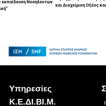
ς εκπαίδευση Νοσηλευτών
και Διαχείριση Οξέος κα
ική”
Υπηρεσίες
Σ
Κ.Ε.ΔΙ.ΒΙ.Μ.
Ε