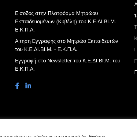
Είσοδος στην Πλατφόρμα Μητρώου
Ί
Εκπαιδευομένων (Κυβέλη) του Κ.Ε.ΔΙ.ΒΙ.Μ.
Τ
Ε.Κ.Π.Α.
Κ
Αίτηση Εγγραφής στο Μητρώο Εκπαιδευτών
του Κ.Ε.ΔΙ.ΒΙ.Μ. - Ε.Κ.Π.Α.
Εγγραφή στο Newsletter του Κ.Ε.ΔΙ.ΒΙ.Μ. του
Π
Ε.Κ.Π.Α.
Γ
3 Κέντρο Επιμόρφωσης και Διά Βίου Μάθησης Ε.
γματοποίηση της σύνδεσης στην ιστοσελίδα. Εφόσον